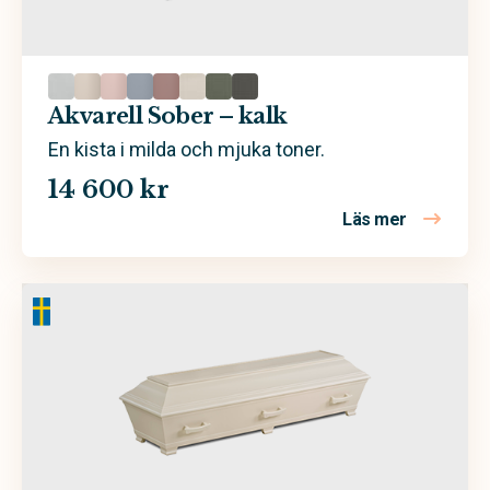
Grön
Rosa
Sand
Akvarell Sober – kalk
Trä
En kista i milda och mjuka toner.
14 600 kr
Valfri färg
Läs mer
om Akvarel
Vit
Ask
Björk
Ek
Furu
Mdf
Poppel