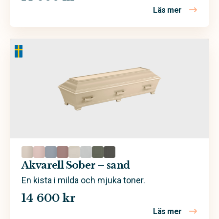
Läs mer
om Akvarel
Akvarell Sober – sand
En kista i milda och mjuka toner.
14 600 kr
Läs mer
om Akvarel