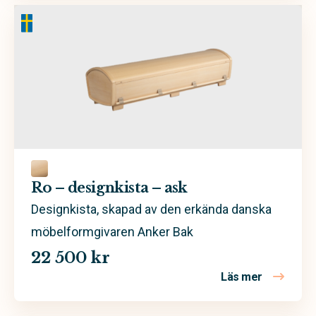
Ro – designkista – ask
Designkista, skapad av den erkända danska
möbelformgivaren Anker Bak
22 500 kr
Läs mer
om Ro – de