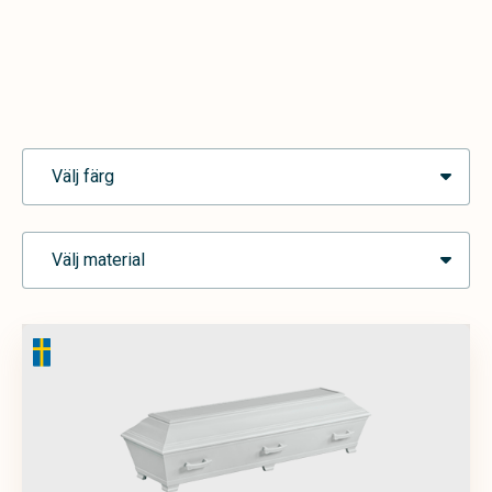
Välj färg
Välj material
Ask
Blå
Brun
Grå