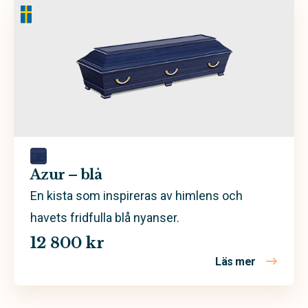
Azur – blå
En kista som inspireras av himlens och
havets fridfulla blå nyanser.
12 800 kr
Läs mer
om Azur – 