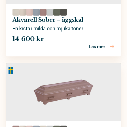
Spån- och MDF-skiva
Akvarell Sober – äggskal
En kista i milda och mjuka toner.
14 600 kr
Läs mer
om Akvarel