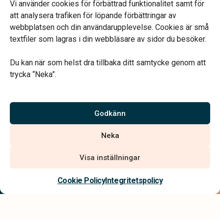
Fredag endast bokade besök
Vi använder cookies för förbättrad funktionalitet samt för
Lunchstängt 12.00-13.00
att analysera trafiken för löpande förbättringar av
webbplatsen och din användarupplevelse. Cookies är små
textfiler som lagras i din webbläsare av sidor du besöker.
Du kan när som helst dra tillbaka ditt samtycke genom att
trycka “Neka”.
Verahill hjälper dig med familjejuridiken – genom hela livet.
Varmt välkommen.
Godkänn
Vi är auktoriserade av Sveriges Begravningsbyråers Förbund och
Neka
har högt ställda krav på utbildning, kvalitet, miljö och arbetsmiljö.
Visa inställningar
Kontakta oss
Cookie Policy
Integritetspolicy
Integritetspolicy
Allmänna villkor
Tillgänglighetsredogörelse