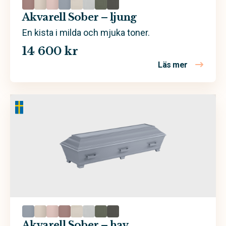
Akvarell Sober – ljung
En kista i milda och mjuka toner.
14 600 kr
Läs mer
om Akvarell
Akvarell Sober – hav