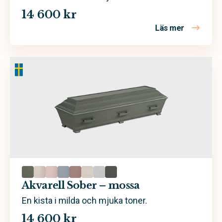
14 600 kr
Läs mer
om Akvarel
Akvarell Sober – mossa
En kista i milda och mjuka toner.
14 600 kr