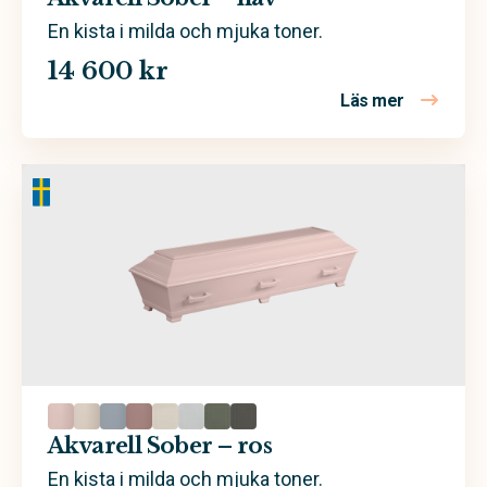
En kista i milda och mjuka toner.
14 600 kr
Läs mer
om Akvarel
Akvarell Sober – ros
En kista i milda och mjuka toner.