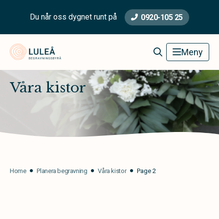
Du når oss dygnet runt på
0920-105 25
Luleå Begravningsbyrå
Meny
Våra kistor
Home
Planera begravning
Våra kistor
Page 2