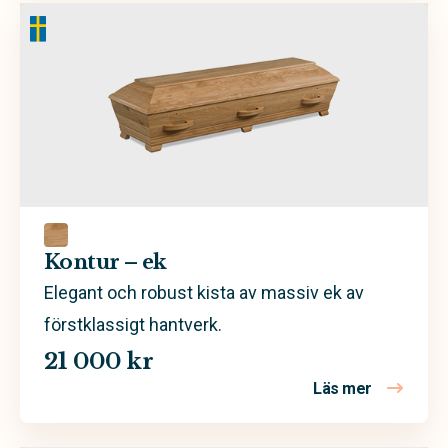
Kontur – ek
Elegant och robust kista av massiv ek av
förstklassigt hantverk.
21 000 kr
Läs mer
om Kontur 