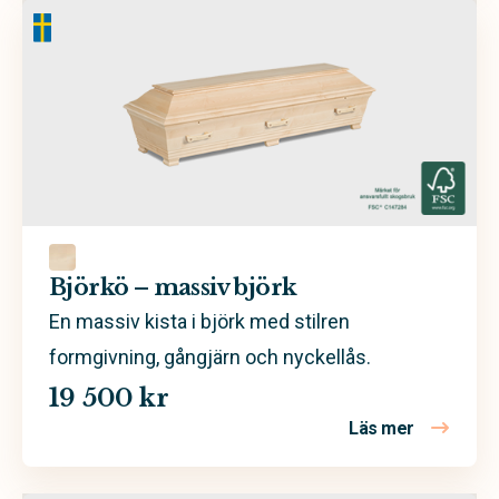
Björkö – massiv björk
En massiv kista i björk med stilren
formgivning, gångjärn och nyckellås.
19 500 kr
Läs mer
om Björkö 