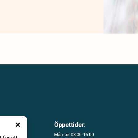
Öppettider:
 som
Mån-tor 08.00-15.00
åers
 för att