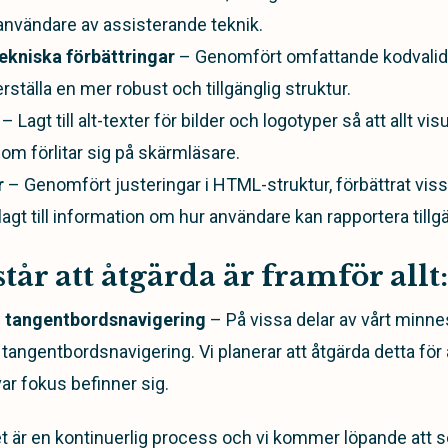
 användare av assisterande teknik.
ekniska förbättringar
– Genomfört omfattande kodvalide
rställa en mer robust och tillgänglig struktur.
– Lagt till alt-texter för bilder och logotyper så att allt visu
om förlitar sig på skärmläsare.
r
– Genomfört justeringar i HTML-struktur, förbättrat vis
agt till information om hur användare kan rapportera till
tår att åtgärda är framför allt:
 tangentbordsnavigering
– På vissa delar av vårt minn
 tangentbordsnavigering. Vi planerar att åtgärda detta för a
var fokus befinner sig.
et är en kontinuerlig process och vi kommer löpande att s