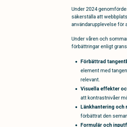
Under 2024 genomfördes e
säkerställa att webbplats
användarupplevelse för a
Under våren och sommaren
förbättringar enligt gra
Förbättrad tangent
element med tangentb
relevant.
Visuella effekter o
att kontrastnivåer mö
Länkhantering och r
förbättrat den semant
Formulär och inputf