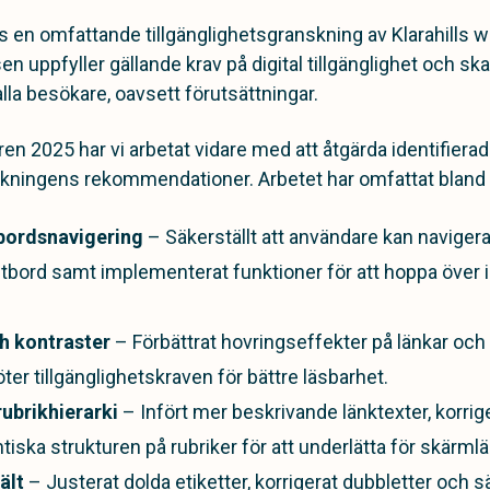
n omfattande tillgänglighetsgranskning av Klarahills we
en uppfyller gällande krav på digital tillgänglighet och sk
lla besökare, oavsett förutsättningar.
 2025 har vi arbetat vidare med att åtgärda identifiera
nskningens rekommendationer. Arbetet har omfattat bland 
bordsnavigering
– Säkerställt att användare kan navigera 
ord samt implementerat funktioner för att hoppa över in
ch kontraster
– Förbättrat hovringseffekter på länkar och
ter tillgänglighetskraven för bättre läsbarhet.
ubrikhierarki
– Infört mer beskrivande länktexter, korrige
iska strukturen på rubriker för att underlätta för skärmlä
ält
– Justerat dolda etiketter, korrigerat dubbletter och sä