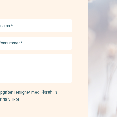
namn
ed)
onnummer
ed)
Klarahills
pgifter i enlighet med
änna
villkor