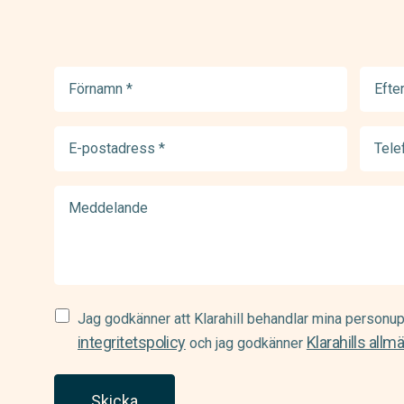
Förnamn
Efter
(Required)
(Requir
E-
Telef
postadress
(Requir
(Required)
Meddelande
Samtycke
Jag godkänner att Klarahill behandlar mina personup
(Required)
integritetspolicy
Klarahills allm
och jag godkänner
Skicka