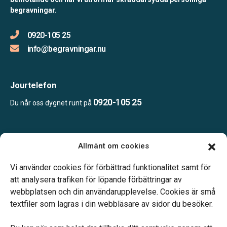
begravningar.
0920-105 25
info@begravningar.nu
Jourtelefon
0920-105 25
Du når oss dygnet runt på
Öppettider:
Allmänt om cookies
Mån-tor 08.00-15.00
Fredag endast bokade besök
Vi använder cookies för förbättrad funktionalitet samt för
Lunchstängt 12.00-13.00
att analysera trafiken för löpande förbättringar av
webbplatsen och din användarupplevelse. Cookies är små
textfiler som lagras i din webbläsare av sidor du besöker.