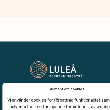
Vår begravningsbyrå är en del av Klarahill.
Allmänt om cookies
Klarahill består av kunniga lokala familjeföretag
är auktoriserade inom Sveriges begravningsbyr
Vi använder cookies för förbättrad funktionalitet samt
förbund (SBF). Det personliga är centralt för oss,
analysera trafiken för löpande förbättringar av webb
både när det gäller bemötande och när vi utform