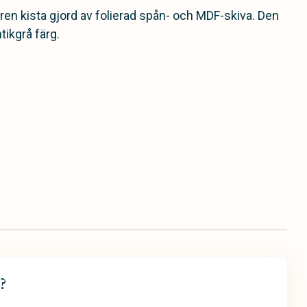
ilren kista gjord av folierad spån- och MDF-skiva. Den
tikgrå färg.
?