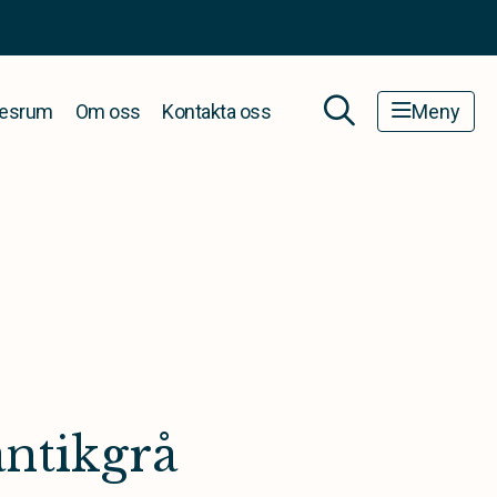
esrum
Om oss
Kontakta oss
Meny
antikgrå