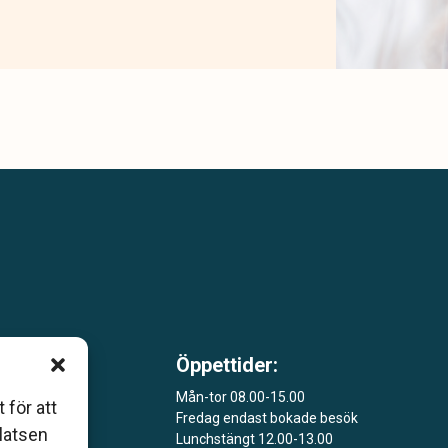
Öppettider:
 som
Mån-tor 08.00-15.00
åers
 för att
Fredag endast bokade besök
platsen
Lunchstängt 12.00-13.00
ar