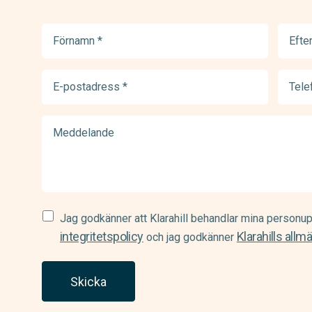
Förnamn
Efter
(Required)
(Requir
E-
Telef
postadress
(Requir
(Required)
Meddelande
Samtycke
Jag godkänner att Klarahill behandlar mina personup
(Required)
integritetspolicy
Klarahills allm
och jag godkänner
Skicka