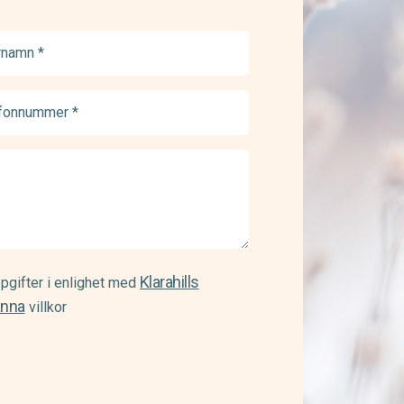
namn
ed)
onnummer
ed)
Klarahills
pgifter i enlighet med
änna
villkor