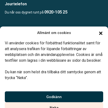
Jourtelefon
0920-105 25
Du når oss dygnet runt på
Öppettider:
Allmänt om cookies
Mån-tor 08.00-15.00
Fredag endast bokade besök
Vi använder cookies för förbättrad funktionalitet samt för
Lunchstängt 12.00-13.00
att analysera trafiken för löpande förbättringar av
webbplatsen och din användarupplevelse. Cookies är små
textfiler som lagras i din webbläsare av sidor du besöker.
Du kan när som helst dra tillbaka ditt samtycke genom att
trycka “Neka”.
Verahill hjälper dig med familjejuridiken – genom hela livet.
Varmt välkommen.
Godkänn
Vi är auktoriserade av Sveriges Begravningsbyråers Förbund och
Neka
har högt ställda krav på utbildning, kvalitet, miljö och arbetsmiljö.