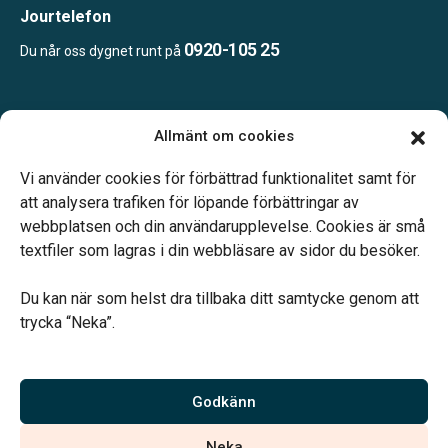
Jourtelefon
0920-105 25
Du når oss dygnet runt på
Öppettider:
Allmänt om cookies
Mån-tor 08.00-15.00
Fredag endast bokade besök
Vi använder cookies för förbättrad funktionalitet samt för
Lunchstängt 12.00-13.00
att analysera trafiken för löpande förbättringar av
webbplatsen och din användarupplevelse. Cookies är små
textfiler som lagras i din webbläsare av sidor du besöker.
Du kan när som helst dra tillbaka ditt samtycke genom att
trycka “Neka”.
Verahill hjälper dig med familjejuridiken – genom hela livet.
Varmt välkommen.
Godkänn
Vi är auktoriserade av Sveriges Begravningsbyråers Förbund och
Neka
har högt ställda krav på utbildning, kvalitet, miljö och arbetsmiljö.